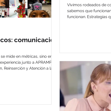
Vivimos rodeados de cosas que 
sabemos que funcionan. Colores que funcionan. Copys 
funcionan. Estrategias que “han funcionado antes”. Y sin
embargo, cada vez cues
focos: comunicación
se mide en métricas, sino en
 experiencia junto a APRAMP, la
, Reinserción y Atención a la