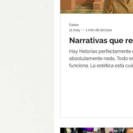
Fetén
11 may
1 min de lectura
Narrativas que r
Hay historias perfectamente
absolutamente nada. Todo está correcto. La estructura
funciona. La estética está cuidada. La estrategia tiene sentido.
Y aun así, no pasa nada. Porque la gente no conecta con lo
perfecto. Conecta con lo 