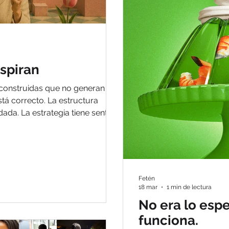
espiran
 construidas que no generan
humano.
Fetén
18 mar
1 min de lectura
No era lo esp
funciona.