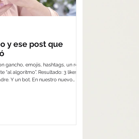
mo y ese post que
ió
 con gancho, emojis, hashtags, un reel
te “al algoritmo”. Resultado: 3 likes.
dre. Y un bot. En nuestro nuevo
ntamos por qué no es culpa del
o no conecta (spoiler: es culpa del