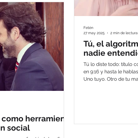
Fetén
27 may 2025
2 min de lectura
Tú, el algorit
nadie entend
Tú lo diste todo: título
en 9:16 y hasta le hablas
Uno tuyo. Otro de tu ma
artículo del blog te co
algoritmo si tu contenid
contenido).
 como herramienta
n social