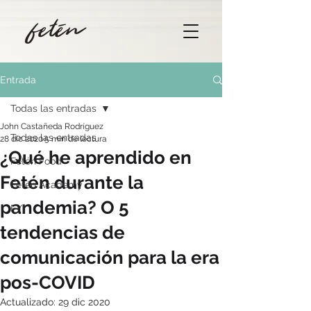
Entrada
Todas las entradas
John Castañeda Rodríguez
Todas las entradas
28 dic 2020
5 min de lectura
¿Qué he aprendido en
Fetén Food
Fetén durante la
Fetén Academy
pandemia? O 5
FYI
tendencias de
comunicación para la era
pos-COVID
Actualizado:
29 dic 2020