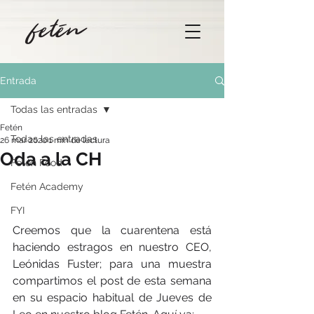
Entrada
Todas las entradas
Fetén
Todas las entradas
26 mar 2020
1 min de lectura
Oda a la CH
Fetén Food
Fetén Academy
FYI
Creemos que la cuarentena está 
haciendo estragos en nuestro CEO, 
Leónidas Fuster; para una muestra 
compartimos el post de esta semana 
en su espacio habitual de Jueves de 