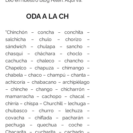
Leo en nuestro blog Fetén. Aquí va:
ODA A LA CH
"Chinchón – concha – conchita – 
salchicha – chulo – chorizo – 
sándwich – chulapa – sancho – 
chasqui – cháchara – choclo – 
cachucha – chaleco – chancho – 
Chapelco – chapuza – chimango – 
chabela – chaco – champú – chanta – 
achicoria – chabacano – archipiélago 
– chinche – chango – chicharrón – 
mamarracha – cachopo – chacal – 
chirría – chispa – Churchill – lechuga – 
chubasco – churro – lechuza – 
covacha – chiflada – pacharán – 
pechuga – quechua – coche – 
Chacarita – cucharita – cachado – 