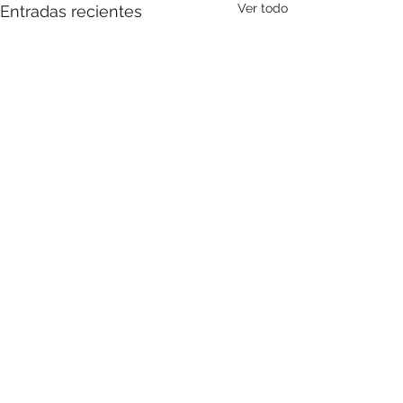
Ver todo
Entradas recientes
Fetén
info@fetencomunicacion.com
Calle Manuel Silvela, 20, Bajo D.
28010 - Madrid, España.