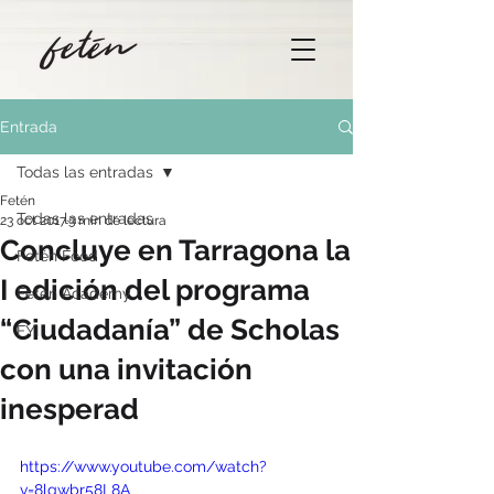
Entrada
Todas las entradas
Fetén
Todas las entradas
23 oct 2017
3 min de lectura
Concluye en Tarragona la
Fetén Food
I edición del programa
Fetén Academy
“Ciudadanía” de Scholas
FYI
con una invitación
inesperad
https://www.youtube.com/watch?
v=8lgwbr58L8A