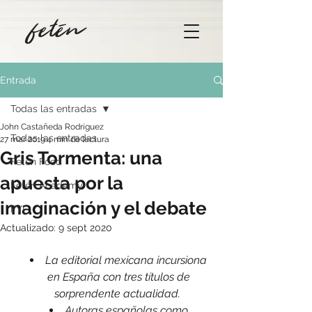
Entrada
Todas las entradas
John Castañeda Rodríguez
Todas las entradas
27 mar 2019
4 min de lectura
Gris Tormenta: una
Fetén Food
apuesta por la
Fetén Academy
imaginación y el debate
FYI
Actualizado:
9 sept 2020
La editorial mexicana incursiona 
en España con tres títulos de 
sorprendente actualidad.
Autoras españolas como 