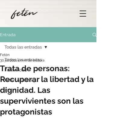
Entrada
Todas las entradas
Fetén
Todas las entradas
30 jul 2021
4 min de lectura
Trata de personas:
Fetén Food
Recuperar la libertad y la
Fetén Academy
dignidad. Las
FYI
supervivientes son las
protagonistas