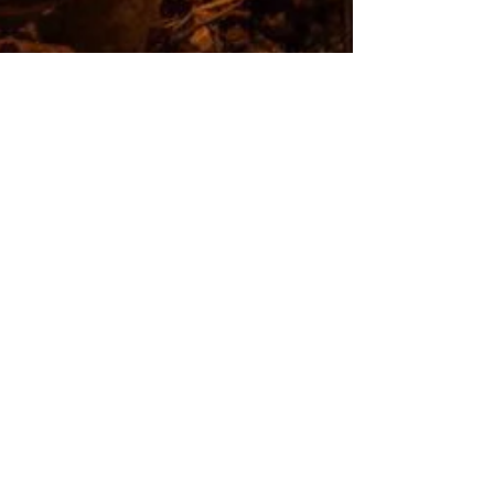
Fetén
25 mar 2019
4 min de lectura
Agustín Brañas: “Me
gusta viajar con la cocina
y que la cocina viaje